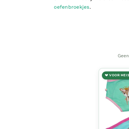
oefenbroekjes
.
Geen 
💔 VOOR MEI