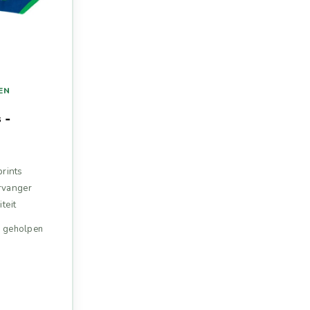
EN
 -
prints
rvanger
teit
n geholpen