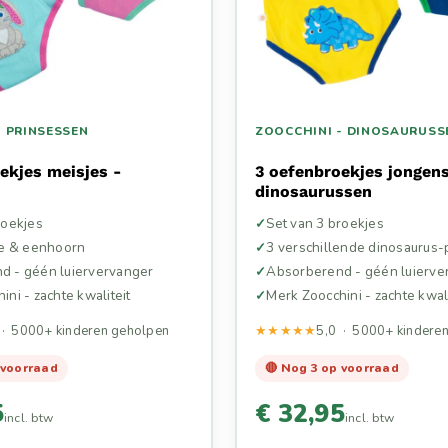
- PRINSESSEN
ZOOCCHINI - DINOSAURUSS
ekjes meisjes -
3 oefenbroekjes jongens
n
dinosaurussen
roekjes
Set van 3 broekjes
je & eenhoorn
3 verschillende dinosaurus-
d - géén luiervervanger
Absorberend - géén luierve
ni - zachte kwaliteit
Merk Zoocchini - zachte kwali
 · 5000+ kinderen geholpen
★★★★★
5,0 · 5000+ kindere
 voorraad
🔴 Nog 3 op voorraad
5
€ 32,95
incl. btw
incl. btw