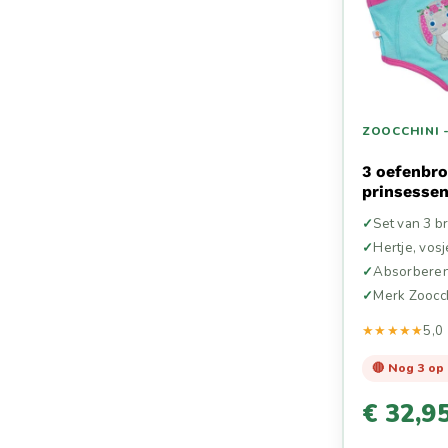
ZOOCCHINI 
3 oefenbro
prinsesse
Set van 3 b
Hertje, vos
Absorberen
Merk Zoocchi
★★★★★
5,0
🔴 Nog 3 op
€ 32,9