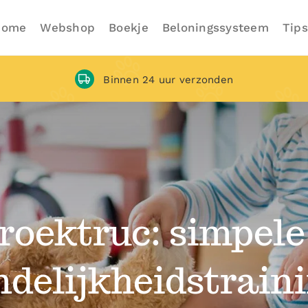
Home
Webshop
Boekje
Beloningssysteem
Tips
Binnen 24 uur verzonden
roektruc: simpele
ndelijkheidstrain