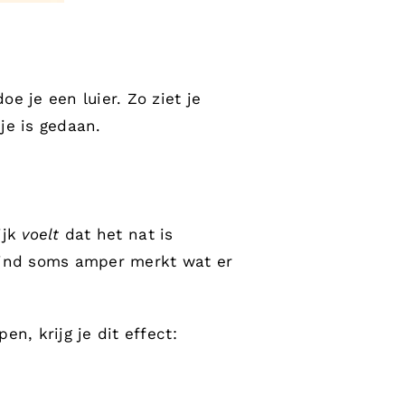
e je een luier. Zo ziet je
sje is gedaan.
ijk
voelt
dat het nat is
 kind soms amper merkt wat er
n, krijg je dit effect: