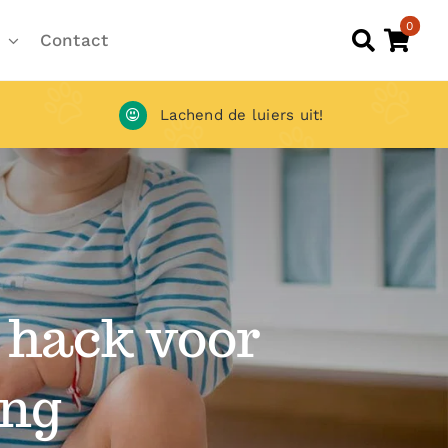
0
Contact
Lachend de luiers uit!
 hack voor
ing