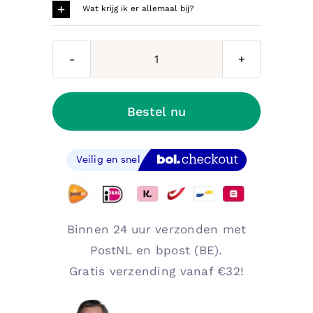
Wat krijg ik er allemaal bij?
Set
van
3
Bestel nu
plaskaarten,
3
stickervellen
met
beloningsstickers
en
Binnen 24 uur verzonden met
plasdiploma
PostNL en bpost (BE).
aantal
Gratis verzending vanaf €32!