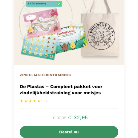
ZINDELIJKHEIDSTRAINING
De Plastas – Compleet pakket voor
zindelijkheidstraining voor meisjes
★★★★★
5,0
Oorspronkelijke
Huidige
€
32,95
€
37,95
prijs
prijs
Bestel nu
was:
is: