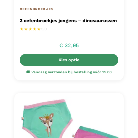
OEFENBROEKJES
3 oefenbroekjes jongens – dinosaurussen
★★★★★
5,0
€
32,95
Kies optie
Dit
product
heeft
meerdere
variaties.
Deze
optie
kan