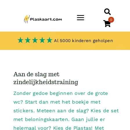
Skip
to
Toggle
0
content
Navigation
Home
Al 5000 kinderen geholpen
Webshop
Aan de slag met
Boekje
zindelijkheidstraining
Beloningssysteem
Zonder gedoe beginnen over de grote
wc? Start dan met het boekje met
stickers. Meteen aan de slag? Kies de set
Tips
met beloningskaarten. Gaan jullie er
helemaal voor? Kies de Plastas! Met