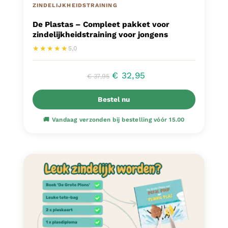
ZINDELIJKHEIDSTRAINING
De Plastas – Compleet pakket voor
zindelijkheidstraining voor jongens
★★★★★
5,0
Oorspronkelijke
Huidige
€
32,95
€
37,95
prijs
prijs
Bestel nu
was:
is:
€ 37,95.
€ 32,95.