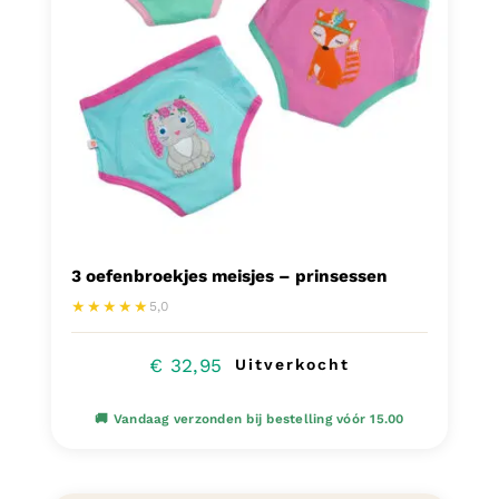
gekozen
worden
op
de
productpagina
3 oefenbroekjes meisjes – prinsessen
★★★★★
5,0
€
32,95
Uitverkocht