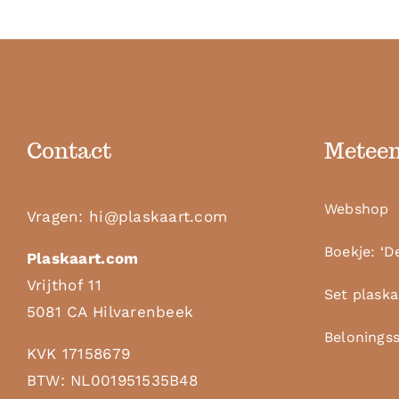
Contact
Meteen
Webshop
Vragen:
hi@plaskaart.com
Boekje: ‘D
Plaskaart.com
Vrijthof 11
Set plask
5081 CA Hilvarenbeek
Belonings
KVK 17158679
BTW: NL001951535B48