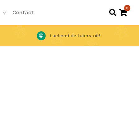
0
Contact
Lachend de luiers uit!