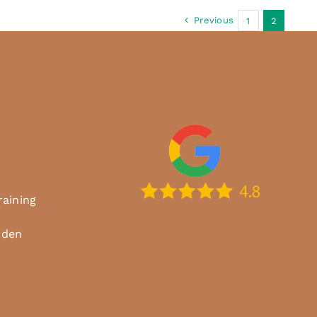
Previous
1
2
raining
rden